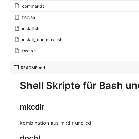
commands
fish.sh
install.sh
install_functions.fish
test.sh
README.md
Shell Skripte für Bash u
mkcdir
kombination aus mkdir und cd
doch!