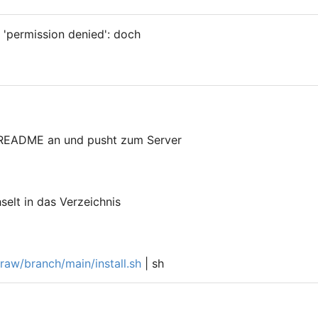
f 'permission denied': doch
egt README an und pusht zum Server
elt in das Verzeichnis
/raw/branch/main/install.sh
| sh