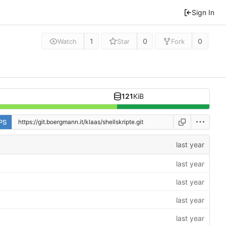
Sign In
1
0
0
Watch
Star
Fork
121
KiB
PS