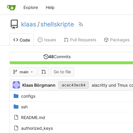
Explore
Help
klaas
/
shellskripte
Issues
Pull Requests
Packages
Code
48
Commits
Go to file
main
Klaas Börgmann
alacritty und Tmux c
acac43ec64
configs
ssh
README.md
authorized_keys