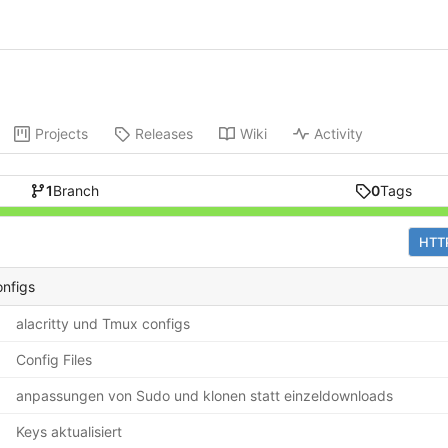
Projects
Releases
Wiki
Activity
1
Branch
0
Tags
HTT
onfigs
alacritty und Tmux configs
Config Files
anpassungen von Sudo und klonen statt einzeldownloads
Keys aktualisiert