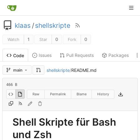
klaas
/
shellskripte
1
0
0
Watch
Star
Fork
Issues
Pull Requests
Packages
Code
shellskripte
/
README.md
main
466 B
Raw
Permalink
Blame
History
Shell Skripte für Bash
und Zsh