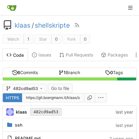
klaas
/
shellskripte
1
0
0
Watch
Star
Fork
Issues
Pull Requests
Packages
Code
6
Commits
1
Branch
0
Tags
Go to file
482cd9ad53
HTTPS
klaas
482cd9ad53
ssh
README.md