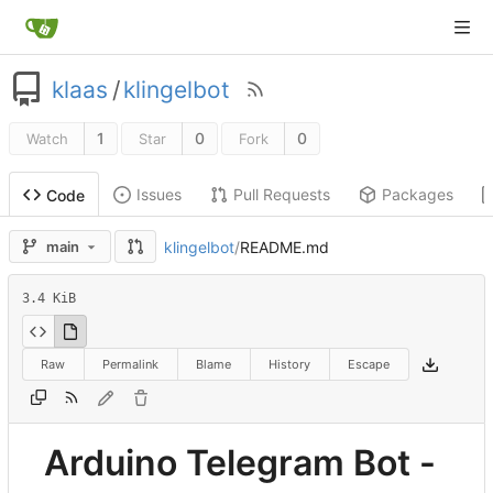
klaas
/
klingelbot
1
0
0
Watch
Star
Fork
Issues
Pull Requests
Packages
Code
klingelbot
/
README.md
main
3.4 KiB
Raw
Permalink
Blame
History
Escape
Arduino Telegram Bot -